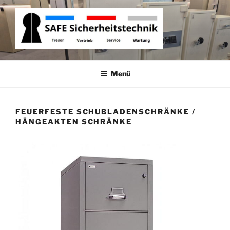
Zum
Inhalt
springen
ROBUR SAFE
Tresor Vertrieb, Tresor Service, Tresor Wartung
SICHERHEITSTECHNIK
Menü
FEUERFESTE SCHUBLADENSCHRÄNKE /
HÄNGEAKTEN SCHRÄNKE