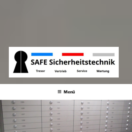
ROBUR SAFE
Tresor Vertrieb, Tresor Service, Tresor Wartung
SICHERHEITSTECHNIK
Menü