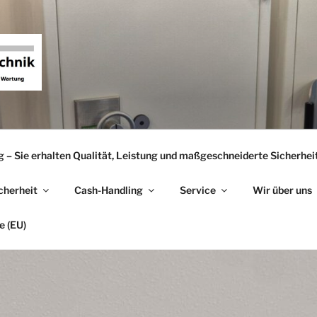
FE SICHERHEITSTECH
e, Tresor Wartung
g – Sie erhalten Qualität, Leistung und maßgeschneiderte Sicherhei
cherheit
Cash-Handling
Service
Wir über uns
e (EU)