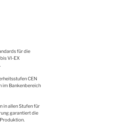
andards für die
 bis VI-EX
.
herheitsstufen CEN
h im Bankenbereich
in allen Stufen für
rung garantiert die
Produktion.