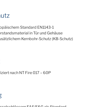
hutz
Europäischem Standard EN1143-1
standsmaterial in Tür und Gehäuse
zusätzlichem Kernbohr-Schutz (KB-Schutz)
z
fiziert nach NT Fire 017 – 60P
g
üsselschlössern FAS/S&G als Standard.