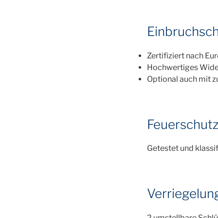
Einbruchsc
Zertifiziert nach 
Hochwertiges Wider
Optional auch mit 
Feuerschut
Getestet und klassi
Verriegelun
2 umstellbare Schl