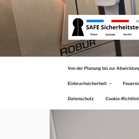
Zum
Inhalt
springen
ROBUR SA
Tresor Vertrieb, Tresor Servic
Von der Planung bis zur Abwicklun
Einbruchsicherheit
Feuersi
Datenschutz
Cookie-Richtlini