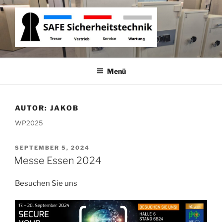
Zum
Inhalt
springen
ROBUR SAFE
Tresor Vertrieb, Tresor Service, Tresor Wartung
SICHERHEITSTECHNIK
Menü
AUTOR:
JAKOB
WP2025
VERÖFFENTLICHT
SEPTEMBER 5, 2024
AM
Messe Essen 2024
Besuchen Sie uns